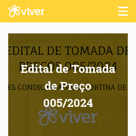
Seja um voluntário
Depoimentos
Transparência
Contato
Edital de Tomada
Dia a Dia :)
de Preço
Acesso Interno
005/2024