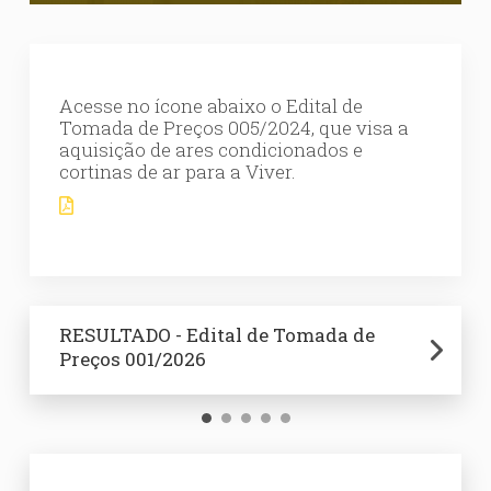
Acesse no ícone abaixo o Edital de
Tomada de Preços 005/2024, que visa a
aquisição de ares condicionados e
cortinas de ar para a Viver.
RESULTADO - Edital de Tomada de
Edital de Tomada de Preços 001/2026
RESULTADO - Edital de Tomada de
RESULTADO - Edital de Tomada de
Edital de Tomada de Preços 008/2025
Preços 001/2026
Preços 008/2025
Preços 007/2025