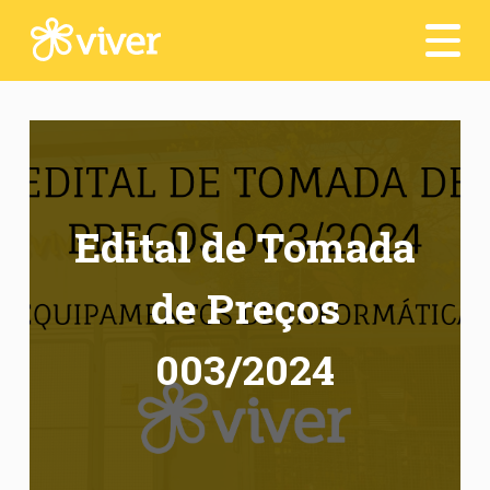
Seja um voluntário
Depoimentos
Transparência
Contato
Edital de Tomada
Dia a Dia :)
de Preços
Acesso Interno
003/2024