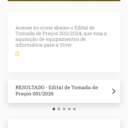
Acesse no ícone abaixo o Edital de
Tomada de Preços 003/2024, que visa a
aquisição de equipamentos de
informática para a Viver.
RESULTADO - Edital de Tomada de
Edital de Tomada de Preços 001/2026
RESULTADO - Edital de Tomada de
RESULTADO - Edital de Tomada de
Edital de Tomada de Preços 008/2025
Preços 001/2026
Preços 008/2025
Preços 007/2025